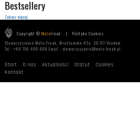
Bestsellery
Zobacz więcej
Copyright ©
Moto
Freak |
Polityka Cookies
Stowarzyszenie Moto-Freak, Wrocławska 43a, 30-011 Kraków
Tel : +48 796 498 666 Email : stowarzyszenie@moto-freak.pl
Start
O nas
Aktualności
Statut
Cookies
Kontakt