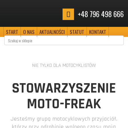
+48 796 498 666
START
O NAS
AKTUALNOŚCI
STATUT
KONTAKT
NIE TYLKO DLA MOTOCYKLISTÓW
STOWARZYSZENIE
MOTO-FREAK
Jesteśmy grupą motocyklowych przyjaciół,
którzy przy odrobinie wolnego czasu mają