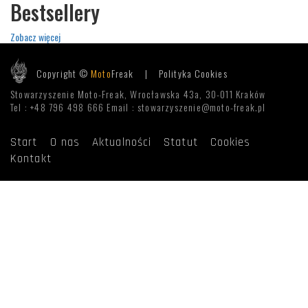
Bestsellery
Zobacz więcej
Copyright ©
Moto
Freak |
Polityka Cookies
Stowarzyszenie Moto-Freak, Wrocławska 43a, 30-011 Kraków
Tel : +48 796 498 666 Email : stowarzyszenie@moto-freak.pl
Start
O nas
Aktualności
Statut
Cookies
Kontakt