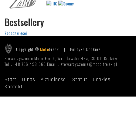
Bestsellery
Zobacz więcej
Copyright ©
Moto
Freak |
Polityka Cookies
Stowarzyszenie Moto-Freak, Wrocławska 43a, 30-011 Kraków
Tel : +48 796 498 666 Email : stowarzyszenie@moto-freak.pl
Start
O nas
Aktualności
Statut
Cookies
Kontakt