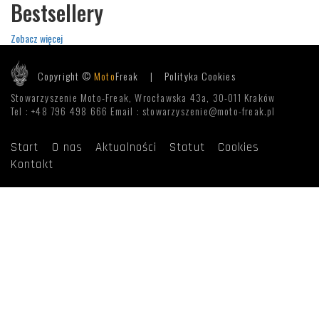
Bestsellery
Zobacz więcej
Copyright ©
Moto
Freak |
Polityka Cookies
Stowarzyszenie Moto-Freak, Wrocławska 43a, 30-011 Kraków
Tel : +48 796 498 666 Email : stowarzyszenie@moto-freak.pl
Start
O nas
Aktualności
Statut
Cookies
Kontakt