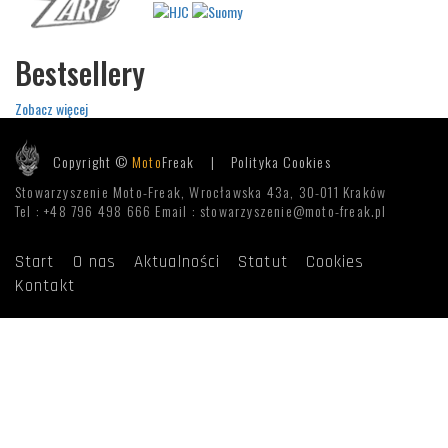
Bestsellery
Zobacz więcej
Copyright ©
Moto
Freak |
Polityka Cookies
Stowarzyszenie Moto-Freak, Wrocławska 43a, 30-011 Kraków
Tel : +48 796 498 666 Email : stowarzyszenie@moto-freak.pl
Start
O nas
Aktualności
Statut
Cookies
Kontakt