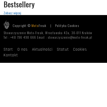
Bestsellery
Zobacz więcej
Copyright ©
Moto
Freak |
Polityka Cookies
Stowarzyszenie Moto-Freak, Wrocławska 43a, 30-011 Kraków
Tel : +48 796 498 666 Email : stowarzyszenie@moto-freak.pl
Start
O nas
Aktualności
Statut
Cookies
Kontakt