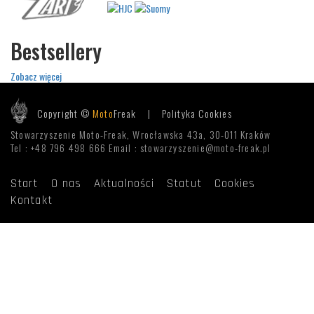
Bestsellery
Zobacz więcej
Copyright ©
Moto
Freak |
Polityka Cookies
Stowarzyszenie Moto-Freak, Wrocławska 43a, 30-011 Kraków
Tel : +48 796 498 666 Email : stowarzyszenie@moto-freak.pl
Start
O nas
Aktualności
Statut
Cookies
Kontakt