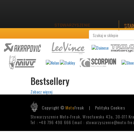
STA
STOWARZYSZENIE
Bestsellery
Zobacz więcej
Copyright ©
Moto
Freak |
Polityka Cookies
Stowarzyszenie Moto-Freak, Wrocławska 43a, 30-011 Kr
Tel : +48 796 498 666 Email : stowarzyszenie@moto-frea