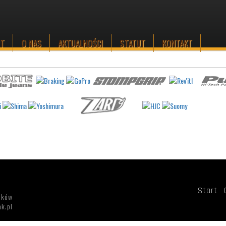
RT
O NAS
AKTUALNOŚCI
STATUT
KONTAKT
Start
aków
k.pl