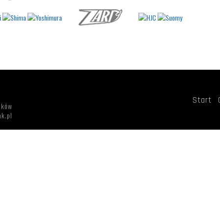
Start
aków
k.pl