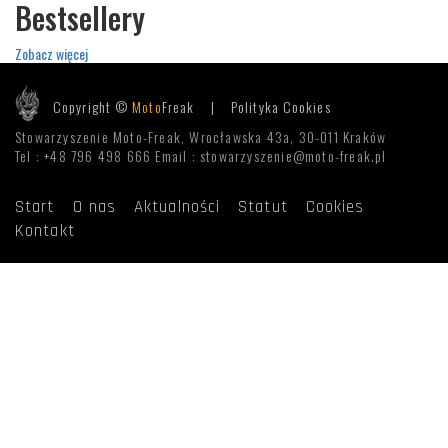
Bestsellery
Zobacz więcej
Copyright ©
Moto
Freak |
Polityka Cookies
Stowarzyszenie Moto-Freak, Wrocławska 43a, 30-011 Kraków
Tel : +48 796 498 666 Email : stowarzyszenie@moto-freak.pl
Start
O nas
Aktualności
Statut
Cookies
Kontakt