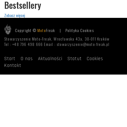
Bestsellery
Zobacz więcej
Copyright ©
Moto
Freak |
Polityka Cookies
Stowarzyszenie Moto-Freak, Wrocławska 43a, 30-011 Kraków
Tel : +48 796 498 666 Email : stowarzyszenie@moto-freak.pl
Start
O nas
Aktualności
Statut
Cookies
Kontakt